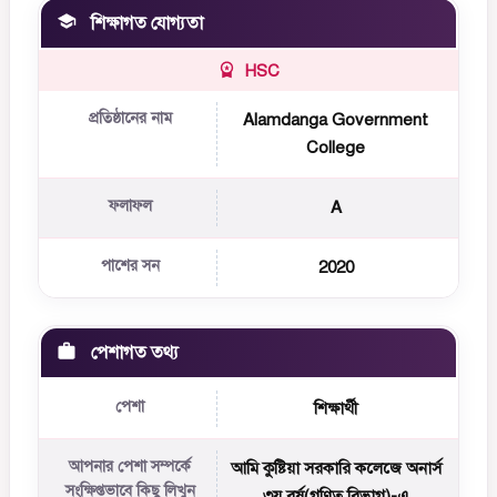
শিক্ষাগত যোগ্যতা
HSC
প্রতিষ্ঠানের নাম
Alamdanga Government
College
ফলাফল
A
পাশের সন
2020
পেশাগত তথ্য
পেশা
শিক্ষার্থী
আপনার পেশা সম্পর্কে
আমি কুষ্টিয়া সরকারি কলেজে অনার্স
সংক্ষিপ্তভাবে কিছু লিখুন
৩য় বর্ষ(গণিত বিভাগ)-এ