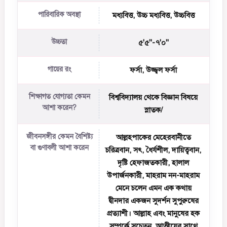
পারিবারিক অবস্থা
মধ্যবিত্ত, উচ্চ মধ্যবিত্ত, উচ্চবিত্ত
উচ্চতা
৫'৫''-৭'০''
গায়ের রং
ফর্সা, উজ্জ্বল ফর্সা
শিক্ষাগত যোগ্যতা কেমন
বিশ্ববিদ্যালয় থেকে বিজ্ঞান বিষয়ে
আশা করেন?
স্নাতক/
জীবনসঙ্গীর কেমন বৈশিষ্ট্য
আল্লহপাকের মেহেরবানীতে
বা গুণাবলী আশা করেন
চরিত্রবান, সৎ, ধৈর্যশীল, দায়িত্ববান,
দৃষ্টি হেফাজতকারী, হালাল
উপার্জনকারী, মাহরাম নন-মাহরাম
মেনে চলেন এমন এক কথায়
দ্বীনদার একজন সুদর্শন সুপুরুষের
প্রত্যাশী। আল্লাহ এবং মানুষের হক
সম্পর্কে সচেতন, আত্মীয়ের সাথে