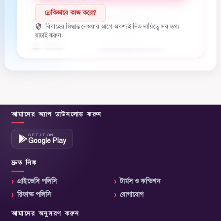
অভিভাবকের
কিভাবে কাজ করে?
017XXXXXXXX
মোবাইল
বিবাহের সিদ্ধান্ত নেওয়ার আগে অবশ্যই নিজ দায়িত্বে সব তথ্য
যাচাই করুন।
ইমেইল
hidden@email.com
আমাদের অ্যাপ ডাউনলোড করুন
GET IT ON
Google Play
ডাউনলোড অ্যাপ (Play Store)
দ্রুত লিঙ্ক
প্রাইভেসি পলিসি
টার্মস ও কন্ডিশন
রিফান্ড পলিসি
যোগাযোগ
আমাদের অনুসরণ করুন