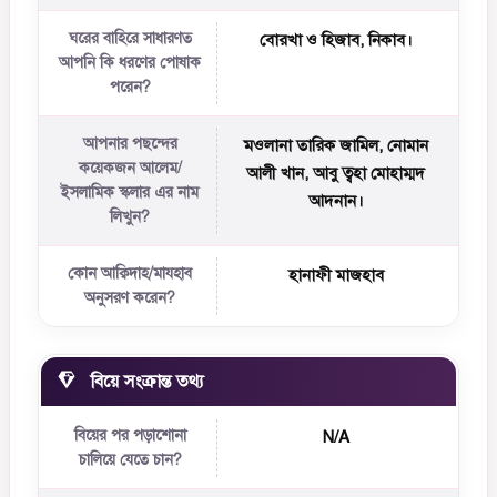
ঘরের বাহিরে সাধারণত
বোরখা ও হিজাব, নিকাব।
আপনি কি ধরণের পোষাক
পরেন?
আপনার পছন্দের
মওলানা তারিক জামিল, নোমান
কয়েকজন আলেম/
আলী খান, আবু ত্বহা মোহাম্মদ
ইসলামিক স্কলার এর নাম
আদনান।
লিখুন?
কোন আক্বিদাহ/মাযহাব
হানাফী মাজহাব
অনুসরণ করেন?
বিয়ে সংক্রান্ত তথ্য
বিয়ের পর পড়াশোনা
N/A
চালিয়ে যেতে চান?