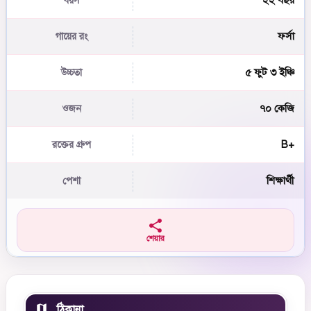
২২ বছর
বয়স
ফর্সা
গায়ের রং
৫ ফুট ৩ ইঞ্চি
উচ্চতা
৭০ কেজি
ওজন
B+
রক্তের গ্রুপ
শিক্ষার্থী
পেশা
শেয়ার
ঠিকানা