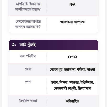
আপনি কি বিয়ের পর
N/A
চাকরি করতে ইচ্ছুক?
দেনমোহরের ব্যাপারে
আলোচনা সাপেক্ষে
আপনার মতামত কি?
আমি খুঁজছি
বয়স পরিসীমা
১৮-২৯
জেলা
মেহেরপুর, চুয়াডাঙ্গা, কুষ্টিয়া, মাগুরা
পেশা
ইমাম, শিক্ষক, ডাক্তার, ইঞ্জিনিয়ার,
বেসরকারী চাকুরী, ফ্রিল্যান্সার
বৈবাহিক অবস্থা
অবিবাহিত