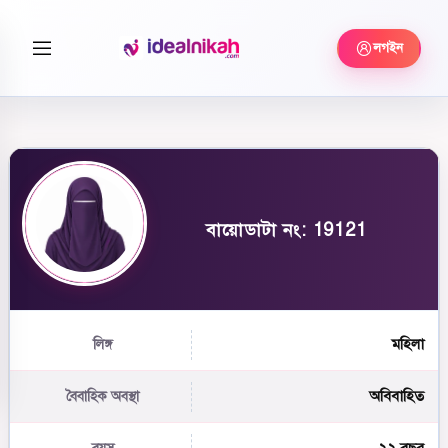
লগইন
বায়োডাটা নং: 19121
মহিলা
লিঙ্গ
অবিবাহিত
বৈবাহিক অবস্থা