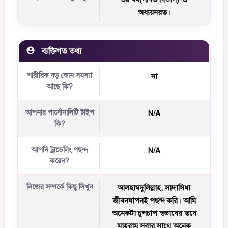
অধ্যয়নরত।
ব্যক্তিগত তথ্য
শারীরিক বড় কোন সমস্যা
না
আছে কি?
আপনার পার্সোনালিটি টাইপ
N/A
কি?
আপনি ট্রাভেলিং পছন্দ
N/A
করেন?
নিজের সম্পর্কে কিছু লিখুন
আলহামদুলিল্লাহ, সাদাসিধা
জীবনযাপনই পছন্দ করি। আমি
অনেকটা চুপচাপ স্বভাবের তবে
মাহরাম সবার সাথে অনেক