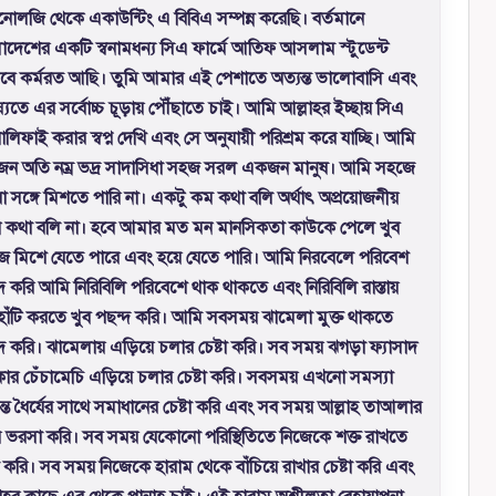
োলজি থেকে একাউন্টিং এ বিবিএ সম্পন্ন করেছি। বর্তমানে
াদেশের একটি স্বনামধন্য সিএ ফার্মে আতিফ আসলাম স্টুডেন্ট
েবে কর্মরত আছি। তুমি আমার এই পেশাতে অত্যন্ত ভালোবাসি এবং
্যতে এর সর্বোচ্চ চূড়ায় পৌঁছাতে চাই। আমি আল্লাহর ইচ্ছায় সিএ
ালিফাই করার স্বপ্ন দেখি এবং সে অনুযায়ী পরিশ্রম করে যাচ্ছি। আমি
ন অতি নম্র ভদ্র সাদাসিধা সহজ সরল একজন মানুষ। আমি সহজে
 সঙ্গে মিশতে পারি না। একটু কম কথা বলি অর্থাৎ অপ্রয়োজনীয়
 কথা বলি না। হবে আমার মত মন মানসিকতা কাউকে পেলে খুব
ে মিশে যেতে পারে এবং হয়ে যেতে পারি। আমি নিরবেলে পরিবেশ
দ করি আমি নিরিবিলি পরিবেশে থাক থাকতে এবং নিরিবিলি রাস্তায়
াহাঁটি করতে খুব পছন্দ করি। আমি সবসময় ঝামেলা মুক্ত থাকতে
দ করি। ঝামেলায় এড়িয়ে চলার চেষ্টা করি। সব সময় ঝগড়া ফ্যাসাদ
ার চেঁচামেচি এড়িয়ে চলার চেষ্টা করি। সবসময় এখনো সমস্যা
ন্ত ধৈর্যের সাথে সমাধানের চেষ্টা করি এবং সব সময় আল্লাহ তাআলার
 ভরসা করি। সব সময় যেকোনো পরিস্থিতিতে নিজেকে শক্ত রাখতে
টা করি। সব সময় নিজেকে হারাম থেকে বাঁচিয়ে রাখার চেষ্টা করি এবং