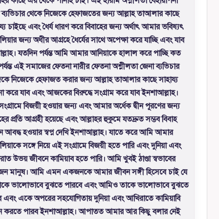
াহর কাছে এর থেকে পানাহ চাই। এই হারাম অশ্লীলতা বেহায়াপনা
া ব্যভিচার থেকে নিজেকে হেফাজতের জন্য আল্লাহ তাআলার কাছে
য্য চাইছে এবং ধৈর্য ধারণ করে বিবাহের জন্য অর্থাৎ আমার ভবিষ্যৎ
িয়ার জন্য অধীর আগ্রহে ধৈর্যের সাথে অপেক্ষা করে যাচ্ছি এবং যাব
ল্লাহ। যতদিন পর্যন্ত আমি আমার আনিয়াকে হালাল করে পাচ্ছি কত
পর্যন্ত এই সমাজের ফেতনা নারীর ফেতনা অশ্লীলতা জেনা ব্যভিচার
েকে নিজেকে হেফাজত করার জন্য আল্লাহ তাআলার কাছে সাহায্য
র্থনা করে যাব এবং আজকের বিরুদ্ধে সংগ্রাম করে যাব ইনশাআল্লাহ।
ংগ্রামে বিজয়ী হওয়ার জন্য এবং আমার অর্ধেক দ্বীন পূরণের জন্য
হের প্রতি আগ্রহী হয়েছে এবং আল্লাহর হুকুমে যতদ্রুত সম্ভব বিবাহ
নে আবদ্ধ হওয়ার স্বপ্ন দেখি ইনশাআল্লাহ। যাতে করে আমি আমার
িয়াকে সঙ্গে নিয়ে এই সংগ্রামে বিজয়ী হতে পারি এবং দুনিয়া এবং
াত উভয় জীবনে কামিয়াব হতে পারি। আমি খুবই ঠাণ্ডা স্বভাবের
ন মানুষ। আমি এমন একজনকে আমার জীবন সঙ্গী হিসেবে চাই যে
কে ভালোভাবে বুঝতে পারবে এবং আমিও তাকে ভালোভাবে বুঝতে
 এবং একে অপরের সহযোগিতায় দুনিয়া এবং আখিরাতে কামিয়াবি
জন করতে পারব ইনশাআল্লাহ। আপাতত আমার আর কিছু বলার নেই