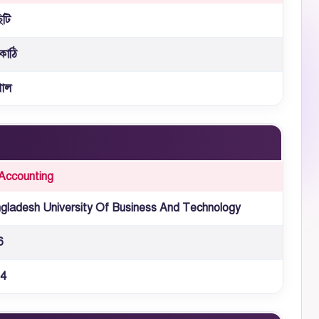
িটি
কাঠি
শাল
Accounting
gladesh University Of Business And Technology
6
4