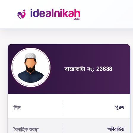
বায়োডাটা নং: 23638
পুরুষ
লিঙ্গ
অবিবাহিত
বৈবাহিক অবস্থা