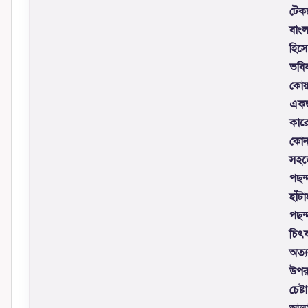
টেকন
বাংল
হিস
ভবিষ
কোয়
একজ
কারো
কোন
সহজ
পছন্
হাঁট
পছন্
চিৎক
অত্য
উপর
চেষ্