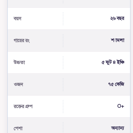
২৬ বছর
বয়স
শ্যামলা
গায়ের রং
৫ ফুট ৪ ইঞ্চি
উচ্চতা
৭৫ কেজি
ওজন
O+
রক্তের গ্রুপ
অন্যান্য
পেশা