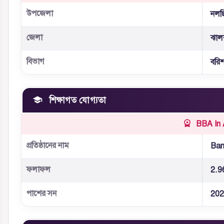
উপজেলা
নলছ
জেলা
ঝাল
বিভাগ
বরি
শিক্ষাগত যোগ্যতা
BBA In 
প্রতিষ্ঠানের নাম
Ban
ফলাফল
2.9
পাশের সন
202