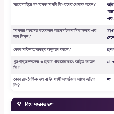
ঘরের বাহিরে সাধারণত আপনি কি ধরণের পোষাক পরেন?
অফিস
পাঞ্
এবং 
আপনার পছন্দের কয়েকজন আলেম/ইসলামিক স্কলার এর
মাও
নাম লিখুন?
দেলো
কোন আক্বিদাহ/মাযহাব অনুসরণ করেন?
হান
ধূমপান,মাদকদ্রব্য ও হারাম খাবারের সাথে জড়িত আছেন
না, 
কি?
কোন রাজনৈতিক দল বা ইসলামী সংগঠনের সাথে জড়িত
না
কি?
বিয়ে সংক্রান্ত তথ্য