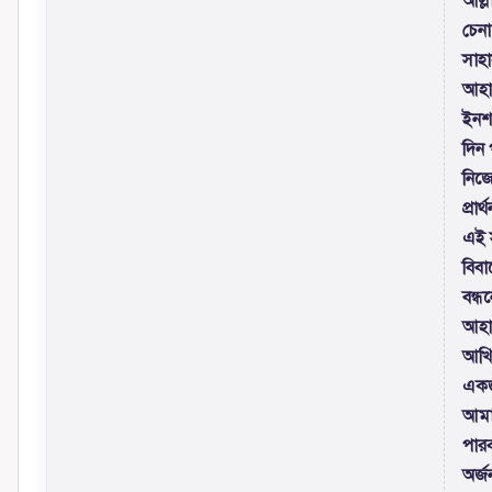
আল্ল
চেন
সাহা
আহাল
ইনশা
দিন 
নিজ
প্রা
এই স
বিবা
বন্ধ
আহাল
আখির
একজ
আমা
পারব
অর্