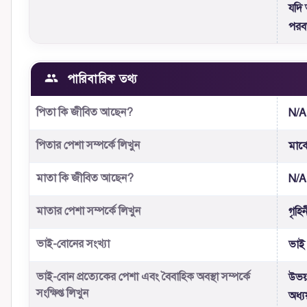
যদি 
পরবর
পারিবারিক তথ্য
পিতা কি জীবিত আছেন?
N/A
পিতার পেশা সম্পর্কে লিখুন
মার্
মাতা কি জীবিত আছেন?
N/A
মাতার পেশা সম্পর্কে লিখুন
গৃহি
ভাই-বোনের সংখ্যা
ভাই
ভাই-বোন প্রত্যেকের পেশা এবং বৈবাহিক অবস্থা সম্পর্কে
উভয়
সংক্ষিপ্ত লিখুন
অধ্