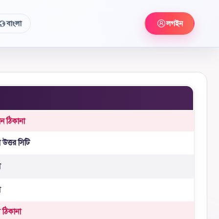
বাংলা
লগইন
ান ঠিকানা
 উত্তর সিটি
া
া
ী ঠিকানা