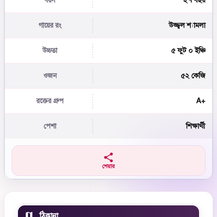
২৭ বছর
বয়স
উজ্জ্বল শ্যামলা
গায়ের রং
৫ ফুট ০ ইঞ্চি
উচ্চতা
৫২ কেজি
ওজন
A+
রক্তের গ্রুপ
শিক্ষার্থী
পেশা
শেয়ার
ঠিকানা