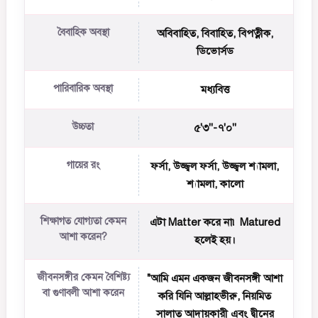
বৈবাহিক অবস্থা
অবিবাহিত, বিবাহিত, বিপত্নীক,
ডিভোর্সড
পারিবারিক অবস্থা
মধ্যবিত্ত
উচ্চতা
৫'৩''-৭'০''
গায়ের রং
ফর্সা, উজ্জ্বল ফর্সা, উজ্জ্বল শ্যামলা,
শ্যামলা, কালো
শিক্ষাগত যোগ্যতা কেমন
এটা Matter করে না৷ Matured
আশা করেন?
হলেই হয়।
জীবনসঙ্গীর কেমন বৈশিষ্ট্য
"আমি এমন একজন জীবনসঙ্গী আশা
বা গুণাবলী আশা করেন
করি যিনি আল্লাহভীরু, নিয়মিত
সালাত আদায়কারী এবং দ্বীনের