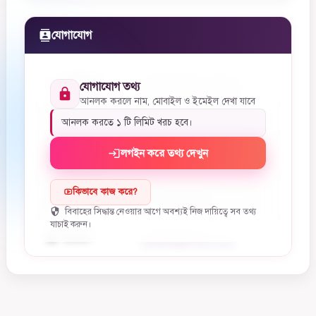
যোগাযোগ
পাত্রীর নাম
আনলক করলে দেখা যাবে
যোগাযোগ তথ্য
আনলক করলে নাম, মোবাইল ও ইমেইল দেখা যাবে
অভিভাবকের নাম
আনলক করলে দেখা যাবে
আনলক করতে ১ টি লিমিট খরচ হবে।
লগইন করে তথ্য দেখুন
সম্পর্ক
আনলক করলে দেখা যাবে
অভিভাবকের
কিভাবে কাজ করে?
017XXXXXXXX
মোবাইল
বিবাহের সিদ্ধান্ত নেওয়ার আগে অবশ্যই নিজ দায়িত্বে সব তথ্য
যাচাই করুন।
ইমেইল
hidden@email.com