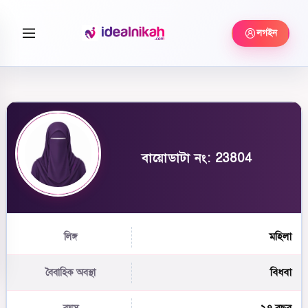
লগইন
বায়োডাটা নং: 23804
মহিলা
লিঙ্গ
বিধবা
বৈবাহিক অবস্থা