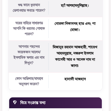
শুদ্ধ ভাবে কুরআন
হ্যাঁ আলহামদুলিল্লাহ।
তেলাওয়াত করতে পারেন?
ঘরের বাহিরে সাধারণত
বোরকা নিকাবসহ হাত এবং পা
আপনি কি ধরণের পোষাক
মোজা।
পরেন?
আপনার পছন্দের
মিজানুর রহমান আজহারী, শায়েখ
কয়েকজন আলেম/
আহমদুল্লাহ, নজরুল ইসলাম
ইসলামিক স্কলার এর নাম
কাসেমী আর ও অনেক নাম না
লিখুন?
জানা৷
কোন আক্বিদাহ/মাযহাব
হানাফী মাজহাব
অনুসরণ করেন?
বিয়ে সংক্রান্ত তথ্য