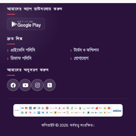
আমাদের অ্যাপ ডাউনলোড করুন
GET IT ON
Google Play
ডাউনলোড অ্যাপ (Play Store)
দ্রুত লিঙ্ক
প্রাইভেসি পলিসি
টার্মস ও কন্ডিশন
রিফান্ড পলিসি
যোগাযোগ
আমাদের অনুসরণ করুন
কপিরাইট © 2026. সর্বস্বত্ব সংরক্ষিত।